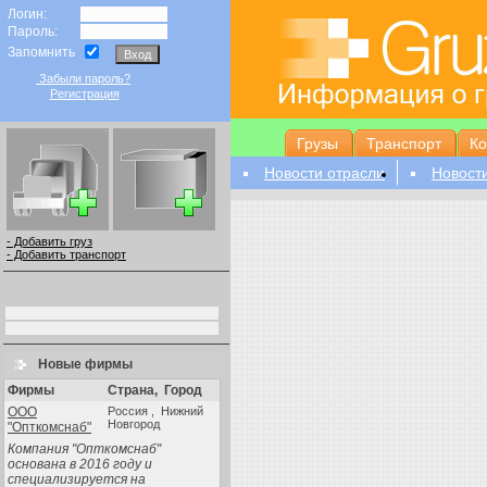
Логин:
Пароль:
Запомнить
Забыли пароль?
Регистрация
Грузы
Транспорт
К
Новости отрасли
Новост
- Добавить груз
- Добавить транспорт
Новые фирмы
Фирмы
Страна
,
Город
ООО
Россия , Нижний
Новгород
"Опткомснаб"
Компания "Опткомснаб"
основана в 2016 году и
специализируется на