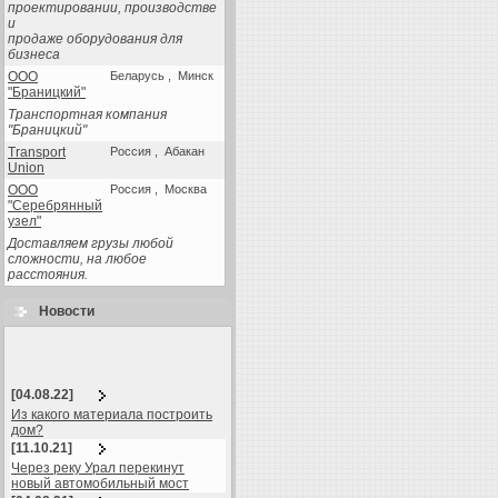
проектировании, производстве
и
продаже оборудования для
бизнеса
ООО
Беларусь , Минск
"Браницкий"
Транспортная компания
"Браницкий"
Transport
Россия , Абакан
Union
ООО
Россия , Москва
"Серебрянный
узел"
Доставляем грузы любой
сложности, на любое
расстояния.
Новости
[04.08.22]
Из какого материала построить
дом?
[11.10.21]
Через реку Урал перекинут
новый автомобильный мост