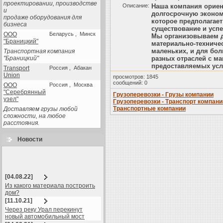
проектировании, производстве
Описание:
Наша компания ориен
и
долгосрочную эконом
продаже оборудования для
которое предполагает
бизнеса
существование и успе
ООО
Беларусь , Минск
Мы организовываем д
"Браницкий"
материально-техниче
маленьких, и для бо
Транспортная компания
"Браницкий"
разных отраслей с м
предоставляемых усл
Transport
Россия , Абакан
Union
просмотров: 1845
сообщений: 0
ООО
Россия , Москва
"Серебрянный
Грузоперевозки - Грузы компании
узел"
Грузоперевозки - Транспорт компани
Транспортные компании
Доставляем грузы любой
сложности, на любое
расстояния.
Новости
[04.08.22]
Из какого материала построить
дом?
[11.10.21]
Через реку Урал перекинут
новый автомобильный мост