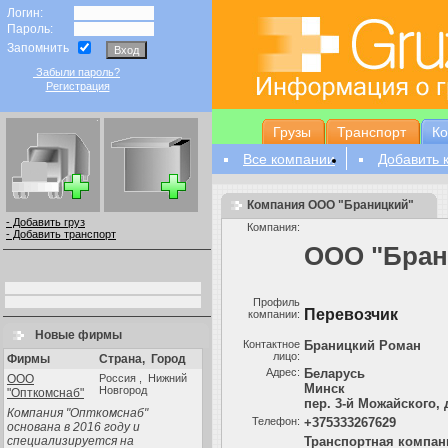
Логин:
Пароль:
Запомнить
Забыли пароль?
Регистрация
Грузы
Транспорт
К
Все компании
Добавить 
Компания ООО "Браницкий"
- Добавить груз
Компания:
- Добавить транспорт
ООО "Бран
Профиль
Перевозчик
компании:
Новые фирмы
Контактное
Браницкий Роман
лицо:
Фирмы
Страна
,
Город
Aдрес:
Беларусь
ООО
Россия , Нижний
Минск
Новгород
"Опткомснаб"
пер. 3-й Можайского, д
Компания "Опткомснаб"
Телефон:
+375333267629
основана в 2016 году и
специализируется на
Транспортная компан