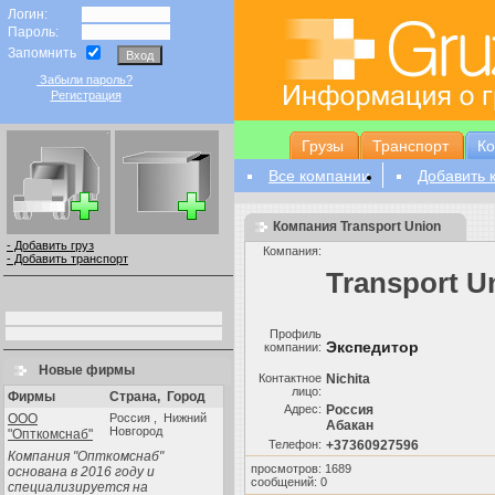
Логин:
Пароль:
Запомнить
Забыли пароль?
Регистрация
Грузы
Транспорт
К
Все компании
Добавить 
Компания Transport Union
- Добавить груз
Компания:
- Добавить транспорт
Transport U
Профиль
Экспедитор
компании:
Новые фирмы
Контактное
Nichita
лицо:
Фирмы
Страна
,
Город
Aдрес:
Россия
ООО
Россия , Нижний
Абакан
Новгород
"Опткомснаб"
Телефон:
+37360927596
Компания "Опткомснаб"
просмотров: 1689
основана в 2016 году и
сообщений: 0
специализируется на