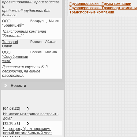
проектировании, производстве
Грузоперевозки - Грузы компании
и
Грузоперевозки - Транспорт компани
продаже оборудования для
Транспортные компании
бизнеса
ООО
Беларусь , Минск
"Браницкий"
Транспортная компания
"Браницкий"
Transport
Россия , Абакан
Union
ООО
Россия , Москва
"Серебрянный
узел"
Доставляем грузы любой
сложности, на любое
расстояния.
Новости
[04.08.22]
Из какого материала построить
дом?
[11.10.21]
Через реку Урал перекинут
новый автомобильный мост