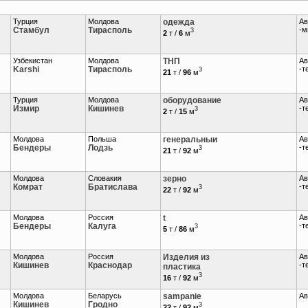
Турция
Молдова
одежда
Ав
Стамбул
Тирасполь
-м
3
2
т /
6
м
Узбекистан
Молдова
ТНП
Ав
Karshi
Тирасполь
-т
3
21
т /
96
м
Турция
Молдова
оборудование
Ав
Измир
Кишинев
-т
3
2
т /
15
м
Молдова
Польша
генеральныи
Ав
Бендеры
Лодзь
-т
3
21
т /
92
м
Молдова
Словакия
зерно
Ав
Комрат
Братислава
-т
3
22
т /
92
м
Молдова
Россия
t
Ав
Бендеры
Калуга
-т
3
5
т /
86
м
Молдова
Россия
Изделия из
Ав
Кишинев
Краснодар
-т
пластика
3
16
т /
92
м
Молдова
Беларусь
sampanie
Ав
Кишинев
Гродно
3
22
т /
92
м