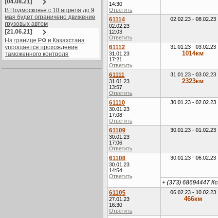
[04.08.21]
14:30
В Подмосковье с 10 апреля до 9
Ответить
мая будет ограничено движение
61114
02.02.23 - 08.02.23
грузовых автом
02.02.23
[21.06.21]
12:03
Ответить
На границе РФ и Казахстана
упрощается прохождение
61112
31.01.23 - 03.02.23
1014км
таможенного контроля
31.01.23
17:21
Ответить
61111
31.01.23 - 03.02.23
2323км
31.01.23
13:57
Ответить
61110
30.01.23 - 02.02.23
30.01.23
17:08
Ответить
61109
30.01.23 - 01.02.23
30.01.23
17:06
Ответить
61108
30.01.23 - 06.02.23
30.01.23
14:54
Ответить
+ (373) 68694447 К
61105
06.02.23 - 10.02.23
466км
27.01.23
16:30
Ответить