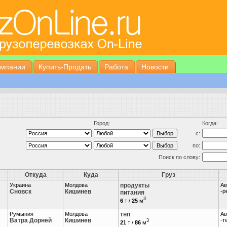
омпании
Купить-Продать
Работа
Новости
Город:
Когда:
с:
по:
Поиск по слову:
Откуда
Куда
Груз
Украина
Молдова
продукты
Ав
Сновск
Кишинев
-р
питания
3
6
т /
25
м
Румыния
Молдова
тнп
Ав
Ватра Дорней
Кишинев
-т
3
21
т /
86
м