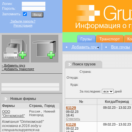
Логин:
Пароль:
Запомнить
Забыли пароль?
Регистрация
Грузы
Транспорт
К
Добавить груз
Все грузы
Поиск грузов
- Добавить груз
- Добавить транспорт
Страна:
Откуда:
Куда:
За последние:
дней
Новые фирмы
№
Когда/Период
Фирмы
Страна
,
Город
61129
09.02.23 - 13.02.23
ООО
Россия , Нижний
09.02.23
Новгород
16:41
"Опткомснаб"
Ответить
Компания "Опткомснаб"
61128
09.02.23 - 13.02.23
основана в 2016 году и
09.02.23
специализируется на