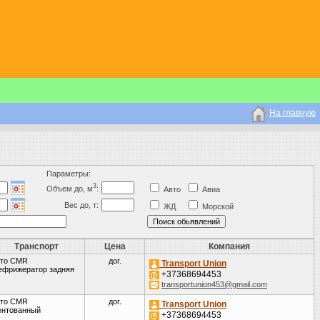
На главную
Параметры:
3
Объем до, м
:
Авто
Авиа
Вес до, т:
ЖД
Морской
Транспорт
Цена
Компания
то CMR
дог.
Transport Union
ефрижератор задняя
+37368694453
transportunion453@gmail.com
то CMR
дог.
Transport Union
ентованный
+37368694453