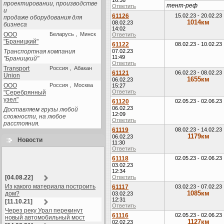
16:36
проектировании, производстве
тент-реф
Ответить
и
61126
15.02.23 - 20.02.23
продаже оборудования для
1014км
08.02.23
бизнеса
14:02
ООО
Беларусь , Минск
Ответить
"Браницкий"
61122
08.02.23 - 10.02.23
Транспортная компания
07.02.23
11:49
"Браницкий"
Ответить
Transport
Россия , Абакан
61121
06.02.23 - 08.02.23
Union
1655км
06.02.23
ООО
Россия , Москва
15:27
Ответить
"Серебрянный
узел"
61120
02.05.23 - 02.06.23
06.02.23
Доставляем грузы любой
12:09
сложности, на любое
Ответить
расстояния.
61119
08.02.23 - 14.02.23
1179км
06.02.23
Новости
11:30
Ответить
61118
02.05.23 - 02.06.23
03.02.23
12:34
[04.08.22]
Ответить
Из какого материала построить
61117
03.02.23 - 07.02.23
1085км
дом?
03.02.23
12:31
[11.10.21]
Ответить
Через реку Урал перекинут
61116
02.05.23 - 02.06.23
новый автомобильный мост
1127км
02.02.23