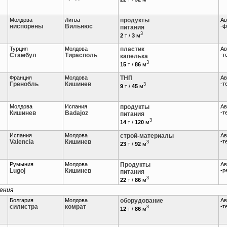
Молдова
Литва
продукты
Ав
ниспорены
Вильнюс
-ф
питания
3
2
т /
3
м
Турция
Молдова
пластик
Ав
Стамбул
Тирасполь
-т
капелька
3
15
т /
86
м
Франция
Молдова
ТНП
Ав
Гренобль
Кишинев
-т
3
9
т /
45
м
Молдова
Испания
продукты
Ав
Кишинев
Badajoz
-т
питания
3
14
т /
120
м
Испания
Молдова
строй-материалы
Ав
Valencia
Кишинев
-т
3
23
т /
92
м
Румыния
Молдова
Продукты
Ав
Lugoj
Кишинев
-р
питания
3
22
т /
86
м
сения
Болгария
Молдова
оборудование
Ав
силистра
комрат
-т
3
12
т /
86
м