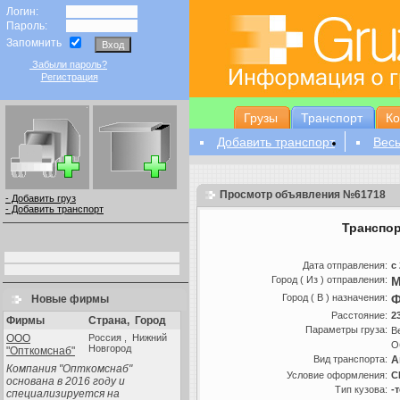
Логин:
Пароль:
Запомнить
Забыли пароль?
Регистрация
Грузы
Транспорт
К
Добавить транспорт
Весь
Просмотр объявления №61718
- Добавить груз
- Добавить транспорт
Транспор
Дата отправления:
с
Город ( Из ) отправления:
М
Город ( В ) назначения:
Ф
Новые фирмы
Расстояние:
2
Фирмы
Страна
,
Город
Параметры груза:
В
ООО
Россия , Нижний
О
Новгород
"Опткомснаб"
Вид транспорта:
А
Компания "Опткомснаб"
Условие оформления:
C
основана в 2016 году и
Тип кузова:
-
специализируется на