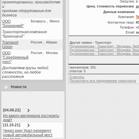
Загрузка:
с
проектировании, производстве
и
Цена
,
стоимость перевозки
:
д
продаже оборудования для
Данные компании
бизнеса
Компания:
T
ООО
Беларусь , Минск
Контактное лицо:
Ю
"Браницкий"
Телефон:
+
Транспортная компания
Email:
a
"Браницкий"
Transport
Россия , Абакан
Другие заявки - Транспорт:
Грузоперевозки - Транспорт : Молдова, Люб
Union
Грузоперевозки - Транспорт : Молдова, Киш
ООО
Россия , Москва
Грузоперевозки - Транспорт : Молдова, Киш
"Серебрянный
узел"
просмотров: 201
Доставляем грузы любой
ответов: 0
сложности, на любое
расстояния.
Ответить
Посмотреть все предложения транспорта
Новости
[04.08.22]
Из какого материала построить
дом?
[11.10.21]
Через реку Урал перекинут
новый автомобильный мост