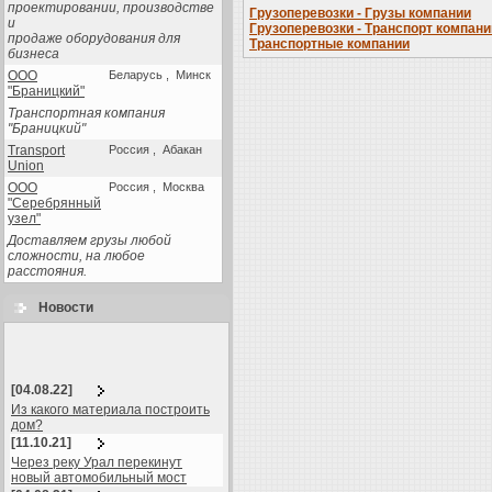
проектировании, производстве
Грузоперевозки - Грузы компании
и
Грузоперевозки - Транспорт компани
продаже оборудования для
Транспортные компании
бизнеса
ООО
Беларусь , Минск
"Браницкий"
Транспортная компания
"Браницкий"
Transport
Россия , Абакан
Union
ООО
Россия , Москва
"Серебрянный
узел"
Доставляем грузы любой
сложности, на любое
расстояния.
Новости
[04.08.22]
Из какого материала построить
дом?
[11.10.21]
Через реку Урал перекинут
новый автомобильный мост