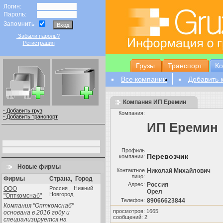
Логин:
Пароль:
Запомнить
Забыли пароль?
Регистрация
Грузы
Транспорт
К
Все компании
Добавить 
Компания ИП Еремин
- Добавить груз
Компания:
- Добавить транспорт
ИП Еремин
Профиль
Перевозчик
компании:
Новые фирмы
Контактное
Николай Михайлович
лицо:
Фирмы
Страна
,
Город
Aдрес:
Россия
ООО
Россия , Нижний
Орел
Новгород
"Опткомснаб"
Телефон:
89066623844
Компания "Опткомснаб"
просмотров: 1665
основана в 2016 году и
сообщений: 2
специализируется на