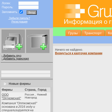
Логин:
Пароль:
Запомнить
Забыли пароль?
Регистрация
Грузы
Транспорт
К
Ничего не найдено.
Вернуться к карточке компании
- Добавить груз
- Добавить транспорт
Новые фирмы
Фирмы
Страна
,
Город
ООО
Россия , Нижний
Новгород
"Опткомснаб"
Компания "Опткомснаб"
основана в 2016 году и
специализируется на