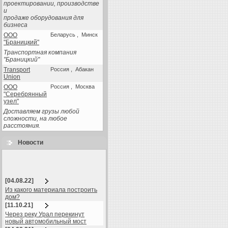
проектировании, производстве
и
продаже оборудования для
бизнеса
ООО
Беларусь , Минск
"Браницкий"
Транспортная компания
"Браницкий"
Transport
Россия , Абакан
Union
ООО
Россия , Москва
"Серебрянный
узел"
Доставляем грузы любой
сложности, на любое
расстояния.
Новости
[04.08.22]
Из какого материала построить
дом?
[11.10.21]
Через реку Урал перекинут
новый автомобильный мост