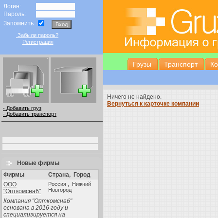
Логин:
Пароль:
Запомнить
Забыли пароль?
Регистрация
Грузы
Транспорт
К
Ничего не найдено.
Вернуться к карточке компании
- Добавить груз
- Добавить транспорт
Новые фирмы
Фирмы
Страна
,
Город
ООО
Россия , Нижний
Новгород
"Опткомснаб"
Компания "Опткомснаб"
основана в 2016 году и
специализируется на