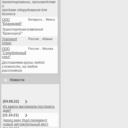
проектировании, производстве
и
продаже оборудования для
бизнеса
ООО
Беларусь , Минск
"Браницкий"
Транспортная компания
"Браницкий"
Transport
Россия , Абакан
Union
ООО
Россия , Москва
"Серебрянный
узел"
Доставляем грузы любой
сложности, на любое
расстояния.
Новости
[04.08.22]
Из какого материала построить
дом?
[11.10.21]
Через реку Урал перекинут
новый автомобильный мост